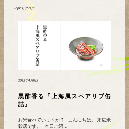
Topics
,
ブログ
2022年4月8日
黒酢香る「上海風スペアリブ缶
詰」
お米食べていますか？ こんにちは。 末広米
穀店です。 本日ご紹…