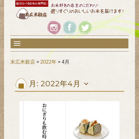
ロ
Skip
ゴ
to
content
ア
イ
コ
ン
T
o
g
末広米穀店
>
2022年
>
4月
g
l
e
N
月:
2022年4月
a
v
i
g
a
t
i
o
n