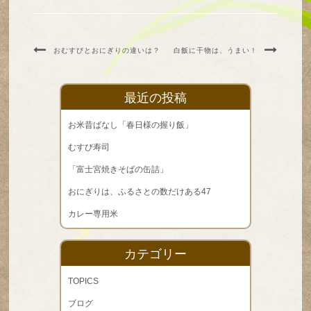
おむすびとおにぎりの違いは？
白飯に干物は、うまい！
最近の投稿
お米昔ばなし「春日様の握り飯」
むすび寿司
「富士宮焼きそばの缶詰」
おにぎりは、ふるさとの数だけある47
カレー専用米
カテゴリー
TOPICS
ブログ