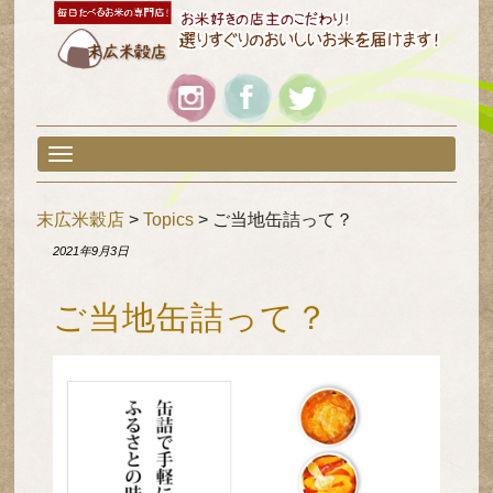
ロ
Skip
ゴ
to
content
ア
イ
コ
ン
T
o
g
末広米穀店
>
Topics
>
ご当地缶詰って？
g
l
2021年9月3日
e
N
ご当地缶詰って？
a
v
i
g
a
t
i
o
n